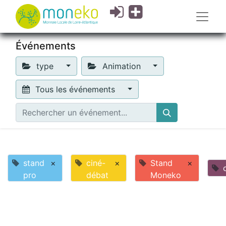
Événements
type
Animation
Tous les événements
stand
×
ciné-
×
Stand
×
pro
débat
Moneko