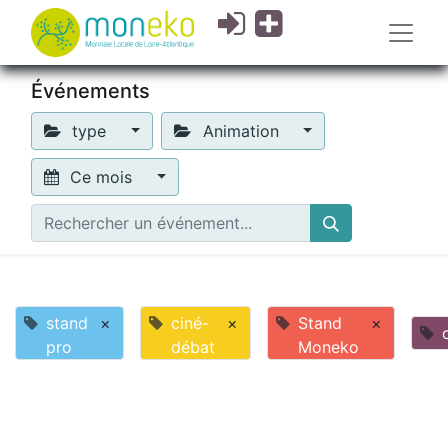
Événements
type
Animation
Ce mois
stand
×
ciné-
×
Stand
×
pro
débat
Moneko