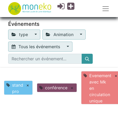
Événements
type
Animation
Tous les événements
Evenement
×
avec Mk
stand
×
conférence
×
en
pro
circulation
unique