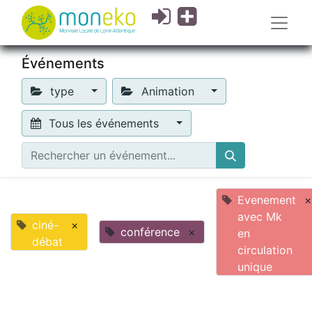
Événements
type
Animation
Tous les événements
Evenement
×
avec Mk
ciné-
×
conférence
×
en
débat
circulation
unique