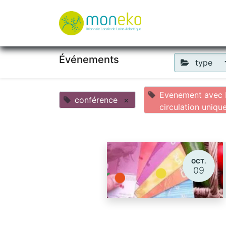
À propos
Où u
Événements
type
Evenement avec 
conférence
×
circulation uniqu
OCT.
09