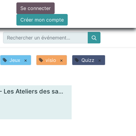
Se connecter
ire un don
Créer mon compte
Jeux
×
visio
×
Quizz
×
Comprendre les enjeux de la monnaie locale - Les Ateliers des savoirs