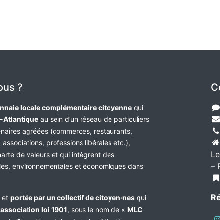
ous ?
C
nnaie locale complémentaire citoyenne
qui
e-Atlantique
au sein d’un réseau de particuliers
tenaires agréées (commerces, restaurants,
 associations, professions libérales etc.),
Le
harte de valeurs et qui intègrent des
– 
les, environnementales et économiques dans
Ré
e et
portée par un collectif de citoyen·nes
qui
n
association loi 1901
, sous le nom de «
MLC