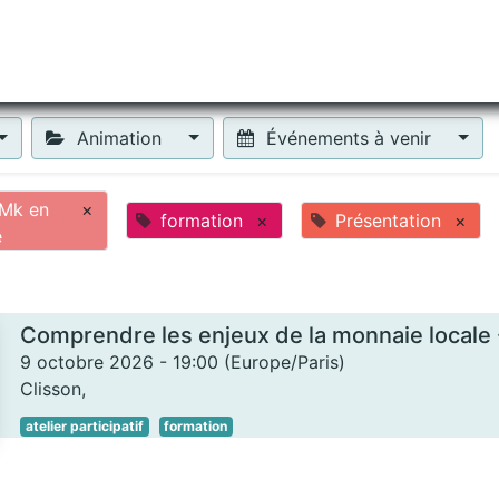
tiliser Moneko ?
Se lancer !
Actus
Contact
Fa
Animation
Événements à venir
Mk en
×
formation
×
Présentation
×
e
9 octobre 2026
-
19:00
(
Europe/Paris
)
Clisson
,
atelier participatif
formation