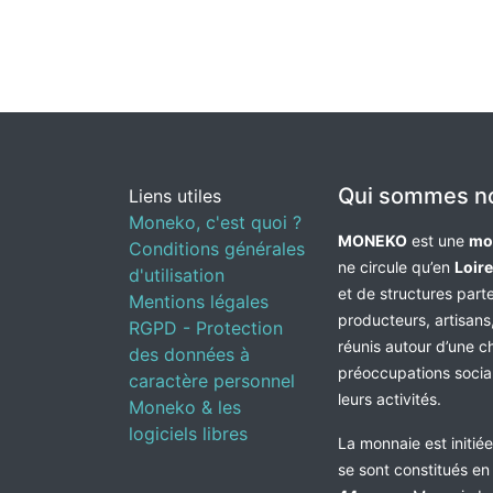
Qui sommes n
Liens utiles
Moneko, c'est quoi ?
MONEKO
est une
mo
Conditions générales
ne circule qu’en
Loir
d'utilisation
et de structures par
Mentions légales
producteurs, artisans,
RGPD - Protection
réunis autour d’une c
des données à
préoccupations socia
caractère personnel
leurs activités.
Moneko & les
logiciels libres
La monnaie est initié
se sont constitués e