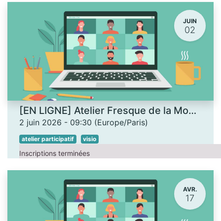
JUIN
02
[EN LIGNE] Atelier Fresque de la Monnaie
2 juin 2026
-
09:30
(
Europe/Paris
)
atelier participatif
visio
Inscriptions terminées
AVR.
17