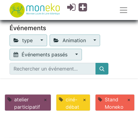
Événements
type
Animation
Événements passés
atelier
×
ciné-
×
Stand
×
participatif
débat
Moneko