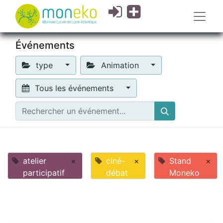
Événements
type
Animation
Tous les événements
atelier
×
ciné-
×
Stand
×
participatif
débat
Moneko