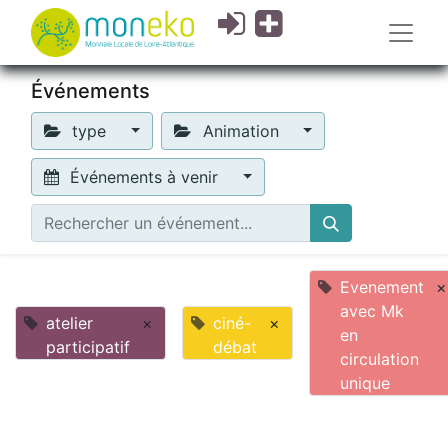
Événements
type
Animation
Événements à venir
Evenement
×
avec Mk
atelier
×
ciné-
×
en
participatif
débat
circulation
unique