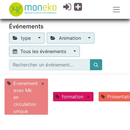
Événements
type
Animation
Tous les événements
Evenement
×
avec Mk
formation
×
Présentat
en
circulation
unique