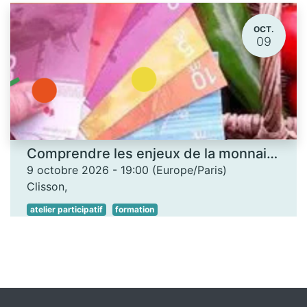
OCT.
09
Comprendre les enjeux de la monnaie locale - Les Ateliers des savoirs
9 octobre 2026
-
19:00
(
Europe/Paris
)
Clisson
,
atelier participatif
formation