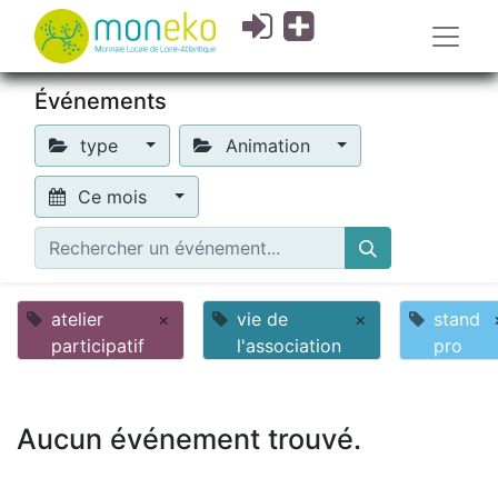
Événements
type
Animation
Ce mois
atelier
×
vie de
×
stand
participatif
l'association
pro
Aucun événement trouvé.