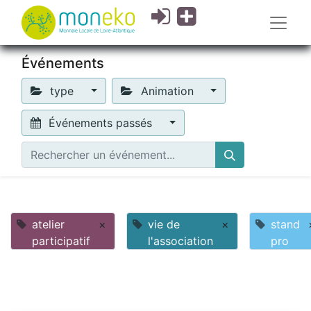
Événements
type
Animation
Événements passés
atelier
×
vie de
×
stand
participatif
l'association
pro