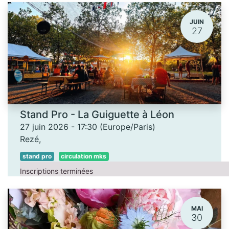
JUIN
27
Stand Pro - La Guiguette à Léon
27 juin 2026
-
17:30
(
Europe/Paris
)
Rezé
,
stand pro
circulation mks
Inscriptions terminées
MAI
30