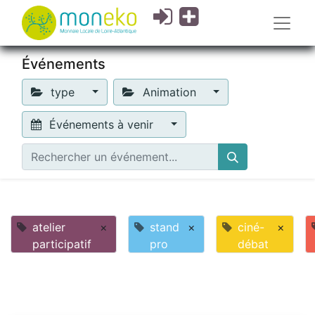
Événements
type
Animation
Événements à venir
atelier
×
stand
×
ciné-
×
participatif
pro
débat