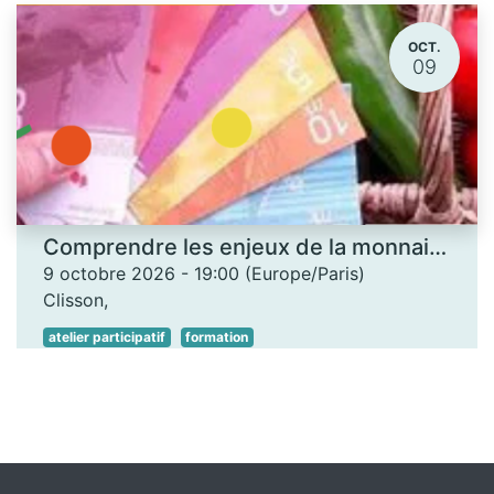
OCT.
09
Comprendre les enjeux de la monnaie locale - Les Ateliers des savoirs
9 octobre 2026
-
19:00
(
Europe/Paris
)
Clisson
,
atelier participatif
formation