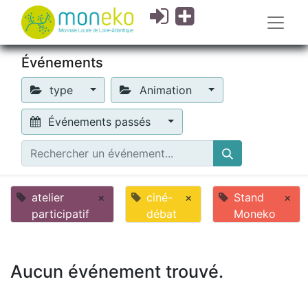
Événements
type
Animation
Événements passés
atelier
×
ciné-
×
Stand
×
participatif
débat
Moneko
Aucun événement trouvé.