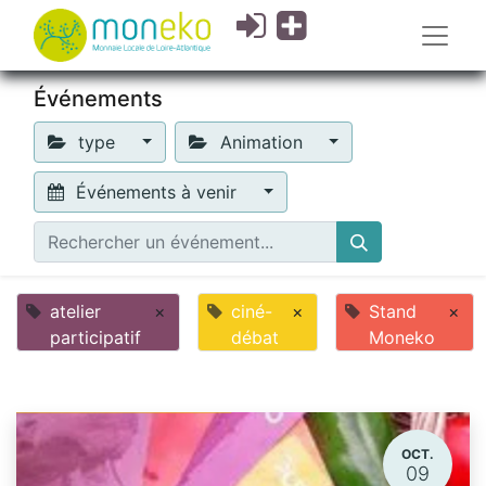
Événements
type
Animation
Événements à venir
atelier
×
ciné-
×
Stand
×
participatif
débat
Moneko
OCT.
09