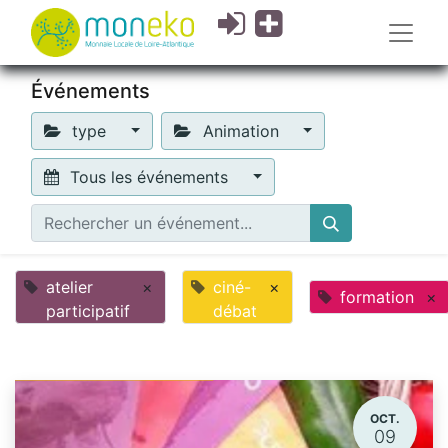
Événements
type
Animation
Tous les événements
atelier
×
ciné-
×
formation
×
participatif
débat
OCT.
09