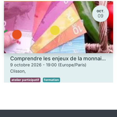
OCT.
09
Comprendre les enjeux de la monnaie locale - Les Ateliers des savoirs
9 octobre 2026
-
19:00
(
Europe/Paris
)
Clisson
,
atelier participatif
formation