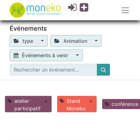
Événements
type
Animation
Événements à venir
atelier
×
Stand
×
conférence
participatif
Moneko