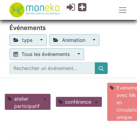
Événements
type
Animation
Tous les événements
Eveneme
avec Mk
atelier
×
conférence
×
en
participatif
circulati
unique