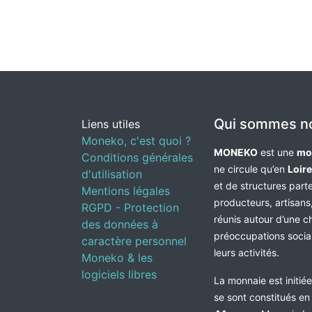
Qui sommes n
Liens utiles
Moneko, c'est quoi ?
MONEKO
est une
mo
Conditions générales
ne circule qu’en
Loir
d'utilisation
et de structures par
Mentions légales
producteurs, artisans,
RGPD - Protection
réunis autour d’une c
des données à
préoccupations socia
caractère personnel
leurs activités.
Moneko & les
logiciels libres
La monnaie est initié
se sont constitués e