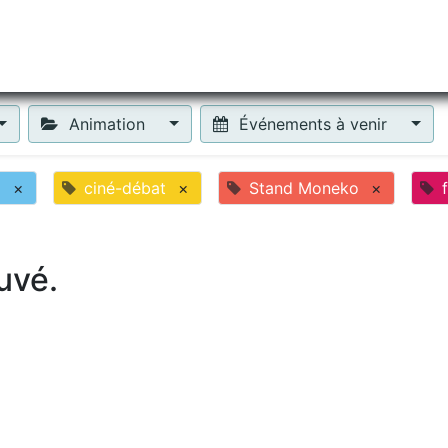
tiliser Moneko ?
Se lancer !
Actus
Contact
Fa
Animation
Événements à venir
o
×
ciné-débat
×
Stand Moneko
×
uvé.