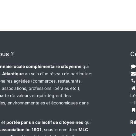
ous ?
C
nnaie locale complémentaire citoyenne
qui
e-Atlantique
au sein d’un réseau de particuliers
tenaires agréées (commerces, restaurants,
 associations, professions libérales etc.),
Le
harte de valeurs et qui intègrent des
– 
les, environnementales et économiques dans
Ré
e et
portée par un collectif de citoyen·nes
qui
n
association loi 1901
, sous le nom de «
MLC