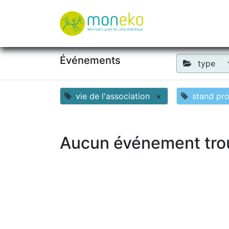
À propos
Où u
Événements
type
vie de l'association
×
stand pr
Aucun événement tro