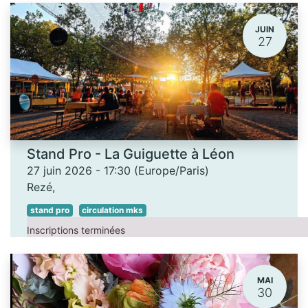
JUIN
27
Stand Pro - La Guiguette à Léon
27 juin 2026
-
17:30
(
Europe/Paris
)
Rezé
,
stand pro
circulation mks
Inscriptions terminées
MAI
30