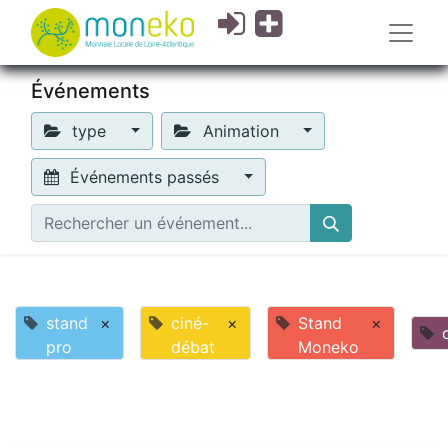
Événements
type
Animation
Événements passés
stand
×
ciné-
×
Stand
×
pro
débat
Moneko