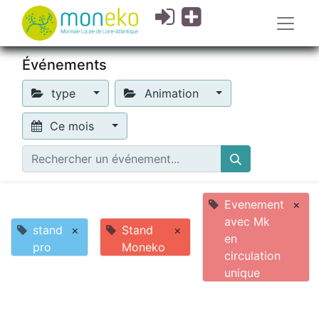
Événements
type
Animation
Ce mois
Evenement
×
avec Mk
stand
×
Stand
×
en
pro
Moneko
circulation
unique