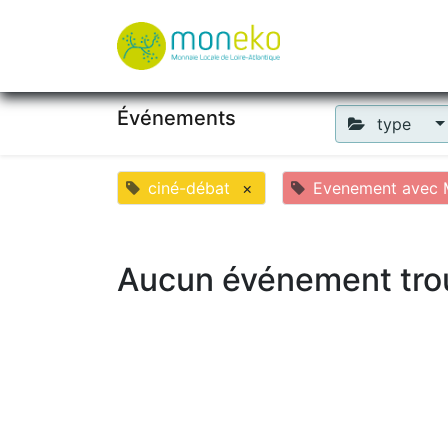
À propos
Où u
Événements
type
ciné-débat
×
Evenement avec M
Aucun événement tro