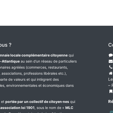
ous ?
C
nnaie locale complémentaire citoyenne
qui
e-Atlantique
au sein d’un réseau de particuliers
tenaires agréées (commerces, restaurants,
 associations, professions libérales etc.),
Le
harte de valeurs et qui intègrent des
– 
les, environnementales et économiques dans
Ré
e et
portée par un collectif de citoyen·nes
qui
n
association loi 1901
, sous le nom de «
MLC