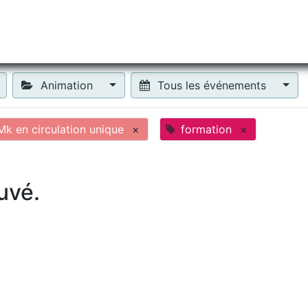
tiliser Moneko ?
Se lancer !
Actus
Contact
Fa
Animation
Tous les événements
k en circulation unique
×
formation
×
uvé.