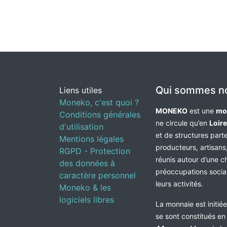
Qui sommes n
Liens utiles
Moneko, c'est quoi ?
MONEKO
est une
mo
Conditions générales
ne circule qu’en
Loir
d'utilisation
et de structures par
Mentions légales
producteurs, artisans,
RGPD - Protection
réunis autour d’une c
des données à
préoccupations socia
caractère personnel
leurs activités.
Moneko & les
logiciels libres
La monnaie est initié
se sont constitués e