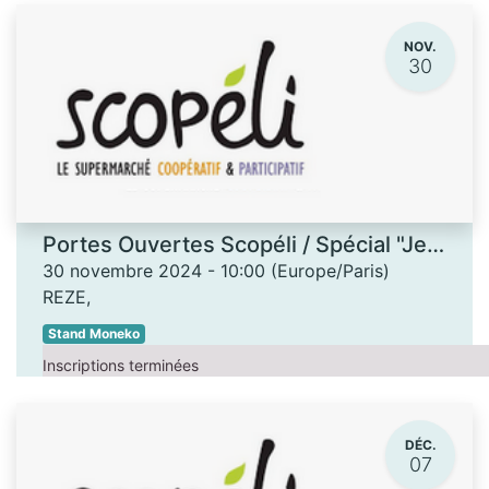
NOV.
30
Portes Ouvertes Scopéli / Spécial "Jeux de société"
30 novembre 2024
-
10:00
(
Europe/Paris
)
REZE
,
Stand Moneko
Inscriptions terminées
DÉC.
07