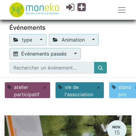
Événements
type
Animation
Événements passés
atelier
×
vie de
×
stand
participatif
l'association
pro
NOV.
15