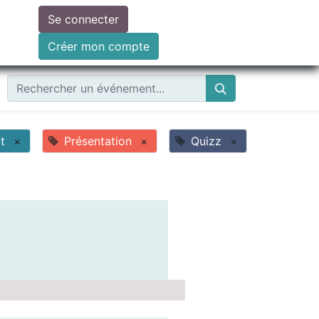
Se connecter
ire un don
Créer mon compte
t
×
Présentation
×
Quizz
×