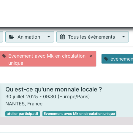
tiliser Moneko ?
Se lancer !
Actus
Contact
Fa
Animation
Tous les événements
Evenement avec Mk en circulation
×
évènemen
unique
Qu'est-ce qu'une monnaie locale ?
30 juillet 2025
-
09:30
(
Europe/Paris
)
NANTES
,
France
atelier participatif
Evenement avec Mk en circulation unique