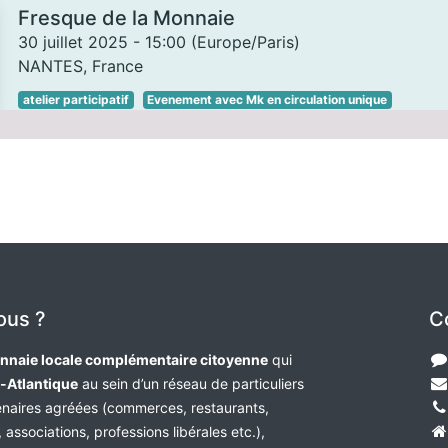
Fresque de la Monnaie
30 juillet 2025
-
15:00
(
Europe/Paris
)
NANTES
,
France
atelier participatif
Evenement avec Mk en circulation unique
ous ?
C
nnaie locale complémentaire citoyenne
qui
e-Atlantique
au sein d’un réseau de particuliers
tenaires agréées (commerces, restaurants,
 associations, professions libérales etc.),