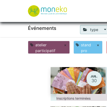
À propos
Où u
Événements
type
atelier
×
stand
×
participatif
pro
JUIL.
30
Inscriptions terminées