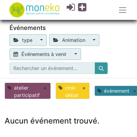
Événements
type
Animation
Événements à venir
atelier
×
ciné-
×
évènement
×
participatif
débat
Aucun événement trouvé.