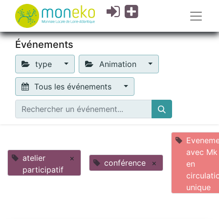
Événements
type
Animation
Tous les événements
Eveneme
avec Mk
atelier
×
conférence
×
en
participatif
circulati
unique