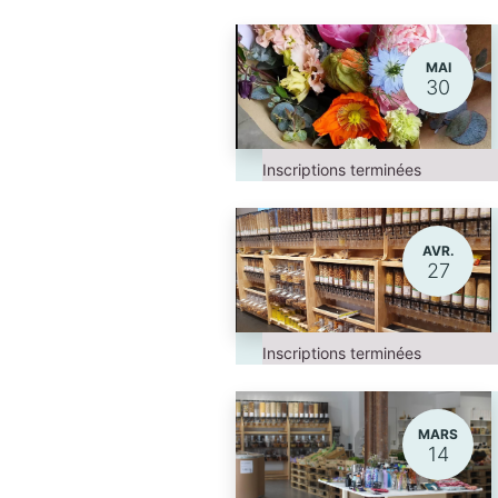
MAI
30
Inscriptions terminées
AVR.
27
Inscriptions terminées
MARS
14