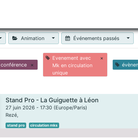
tiliser Moneko ?
Se lancer !
Actus
Contact
Fa
Animation
Événements passés
Evenement avec
×
conférence
×
évène
Mk en circulation
unique
Stand Pro - La Guiguette à Léon
27 juin 2026
-
17:30
(
Europe/Paris
)
Rezé
,
stand pro
circulation mks