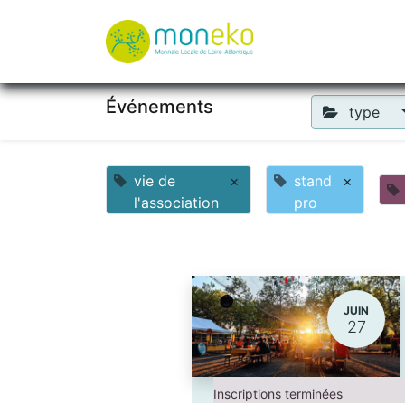
À propos
Où u
Événements
type
vie de
×
stand
×
l'association
pro
JUIN
27
Inscriptions terminées