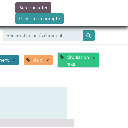
Se connecter
ire un don
Créer mon compte
circulation
×
ment
×
visio
×
mks