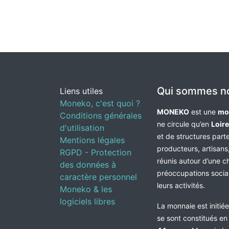
Qui sommes n
Liens utiles
Moneko, c'est quoi ?
MONEKO
est une
mo
Conditions générales
ne circule qu’en
Loir
d'utilisation
et de structures par
Mentions légales
producteurs, artisans,
RGPD - Protection
réunis autour d’une c
des données à
préoccupations socia
caractère personnel
leurs activités.
Moneko & les
logiciels libres
La monnaie est initié
se sont constitués e