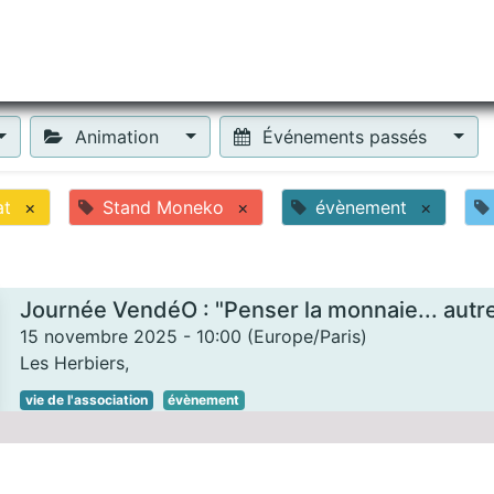
tiliser Moneko ?
Se lancer !
Actus
Contact
Fa
Animation
Événements passés
at
×
Stand Moneko
×
évènement
×
Journée VendéO : "Penser la monnaie... aut
15 novembre 2025
-
10:00
(
Europe/Paris
)
Les Herbiers
,
vie de l'association
évènement