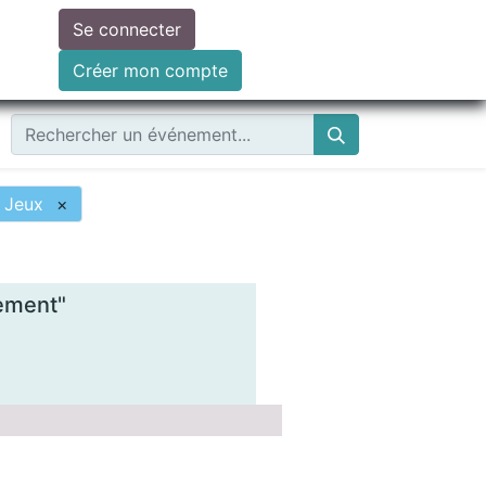
Se connecter
ire un don
Créer mon compte
Jeux
×
rement"