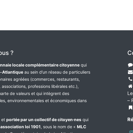
ous ?
C
nnaie locale complémentaire citoyenne
qui
e-Atlantique
au sein d’un réseau de particuliers
tenaires agréées (commerces, restaurants,
 associations, professions libérales etc.),
Le
harte de valeurs et qui intègrent des
– 
les, environnementales et économiques dans
Ré
e et
portée par un collectif de citoyen·nes
qui
n
association loi 1901
, sous le nom de «
MLC