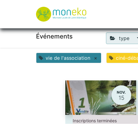
À propos
Où u
Événements
type
vie de l'association
×
ciné-déb
NOV.
15
Inscriptions terminées