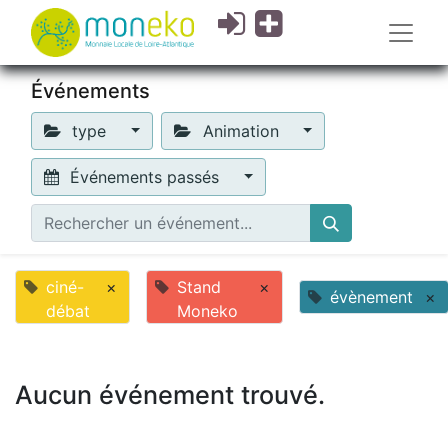
Événements
type
Animation
Événements passés
ciné-
×
Stand
×
évènement
×
débat
Moneko
Aucun événement trouvé.