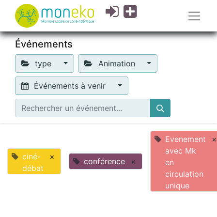
Événements
type
Animation
Événements à venir
Evenement
×
avec Mk
ciné-
×
conférence
×
en
débat
circulation
unique