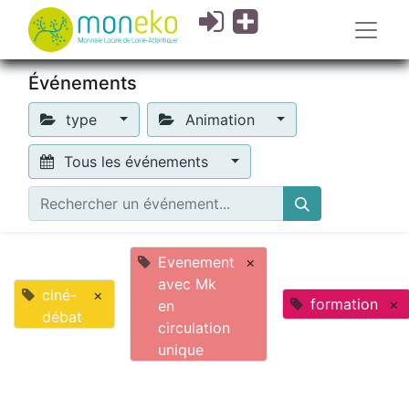
Événements
type
Animation
Tous les événements
Evenement
×
avec Mk
ciné-
×
formation
×
en
débat
circulation
unique