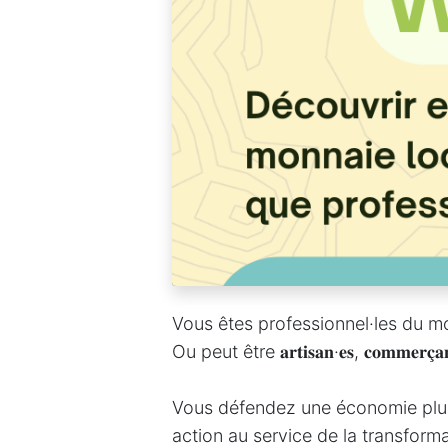
Vous êtes professionnel·les du monde de l'𝐞́
Ou peut être 𝐚𝐫𝐭𝐢𝐬𝐚𝐧·𝐞𝐬, 𝐜𝐨𝐦𝐦𝐞𝐫𝐜̧𝐚𝐧𝐭·
Vous défendez une économie plus 
action au service de la transform