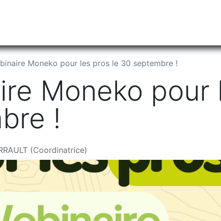
tiliser Moneko ?
Se lancer !
Actus
Contact
Fa
inaire Moneko pour les pros le 30 septembre !
re Moneko pour l
bre !
RRAULT (Coordinatrice)