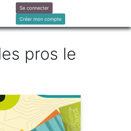
Se connecter
ire un don
Créer mon compte
es pros le