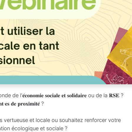
𝐨𝐧𝐨𝐦𝐢𝐞 𝐬𝐨𝐜𝐢𝐚𝐥𝐞 𝐞𝐭 𝐬𝐨𝐥𝐢𝐝𝐚𝐢𝐫𝐞 ou de la 𝐑𝐒𝐄 ?
𝐞𝐬 𝐝𝐞 𝐩𝐫𝐨𝐱𝐢𝐦𝐢𝐭𝐞́ ?
vertueuse et locale ou souhaitez renforcer votre
ation écologique et sociale ?