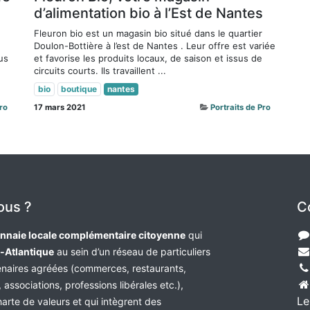
d’alimentation bio à l’Est de Nantes
Fleuron bio est un magasin bio situé dans le quartier
Doulon-Bottière à l’est de Nantes . Leur offre est variée
us
et favorise les produits locaux, de saison et issus de
circuits courts. Ils travaillent ...
bio
boutique
nantes
Pro
17 mars 2021
Portraits de Pro
ous ?
C
nnaie locale complémentaire citoyenne
qui
e-Atlantique
au sein d’un réseau de particuliers
tenaires agréées (commerces, restaurants,
 associations, professions libérales etc.),
Le
harte de valeurs et qui intègrent des