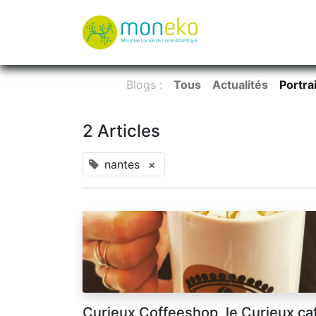
À propos
Où u
Blogs :
Tous
Actualités
Portra
2 Articles
nantes
×
Curieux Coffeeshop, le Curieux ca