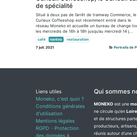
de spécialité
Situé à deux pas de l’arrêt de tramway Commerce, le
Curieux Coffeeshop est récemment entré dans le
réseau Moneko et accueille un bureau de change to
les mercredis de 16h à 18h jusqu’au mercredi 14 j...
café
nantes
restauration
7 juil. 2021
Portraits de 
Qui sommes n
Liens utiles
Moneko, c'est quoi ?
MONEKO
est une
mo
Conditions générales
ne circule qu’en
Loir
d'utilisation
et de structures par
Mentions légales
producteurs, artisans,
RGPD - Protection
réunis autour d’une c
des données à