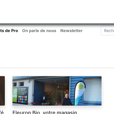
tiliser Moneko ?
Se lancer !
Actus
Contact
Fa
its de Pro
On parle de nous
Newsletter
fé
Fleuron Bio, votre magasin