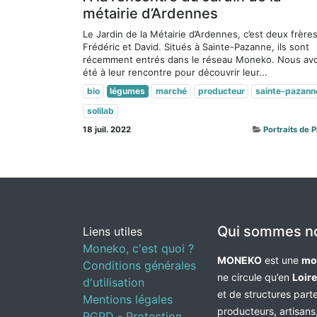
métairie d’Ardennes
Le Jardin de la Métairie d’Ardennes, c’est deux frères
Frédéric et David. Situés à Sainte-Pazanne, ils sont
récemment entrés dans le réseau Moneko. Nous av
été à leur rencontre pour découvrir leur...
bio
légumes
marché
producteur
sainte-pazann
solilab
18 juil. 2022
Portraits de 
Qui sommes n
Liens utiles
Moneko, c'est quoi ?
MONEKO
est une
mo
Conditions générales
ne circule qu’en
Loir
d'utilisation
et de structures par
Mentions légales
producteurs, artisans,
RGPD - Protection