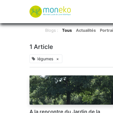
À propos
Où u
Blogs :
Tous
Actualités
Portra
1 Article
légumes
×
A la rencontre du Jardin de la