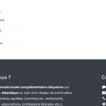
,
ons
e
Pro
ous ?
C
nnaie locale complémentaire citoyenne
qui
e-Atlantique
au sein d’un réseau de particuliers
tenaires agréées (commerces, restaurants,
 associations, professions libérales etc.),