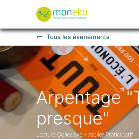
À propos
Où u
Tous les événements
Arpentage "T
presque"
Lecture Collective - Atelier Praticipatif