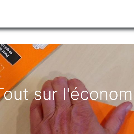
tiliser Moneko ?
Se lancer !
Actus
Contact
Fa
out sur l'économ