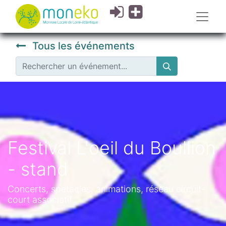
Tous les événements
Festival L'oeil du Boullion
- stand
Concerts, spetacles, animations, réseau circuit-
court associatif