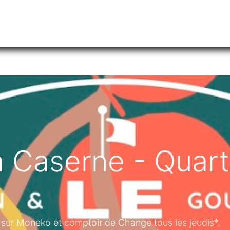
tiliser Moneko ?
Se lancer !
Actus
Contact
Fa
 Caserne - Quarti
n sur Moneko et comptoir de Change tous les jeudis*.