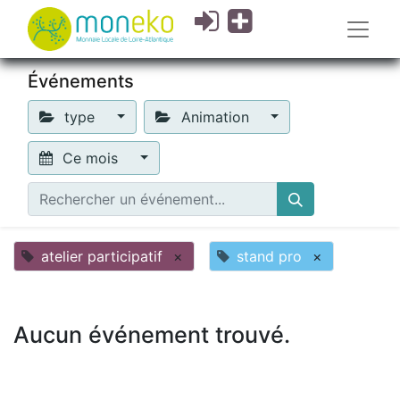
Événements
type
Animation
Ce mois
atelier participatif
×
stand pro
×
Aucun événement trouvé.