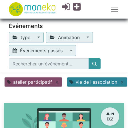
Événements
type
Animation
Événements passés
atelier participatif
×
vie de l'association
×
JUIN
02