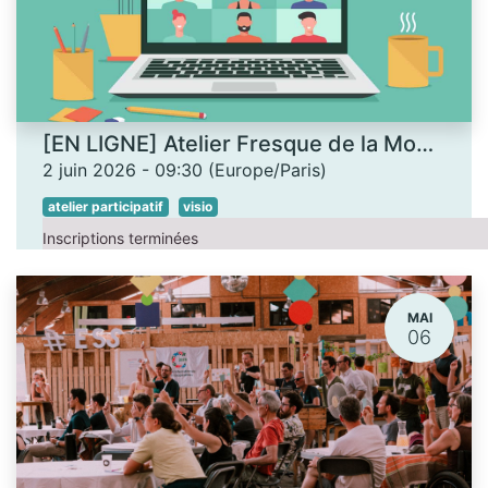
[EN LIGNE] Atelier Fresque de la Monnaie
2 juin 2026
-
09:30
(
Europe/Paris
)
atelier participatif
visio
Inscriptions terminées
MAI
06