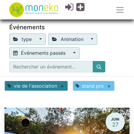
Événements
type
Animation
Événements passés
vie de l'association
×
stand pro
×
JUIN
27