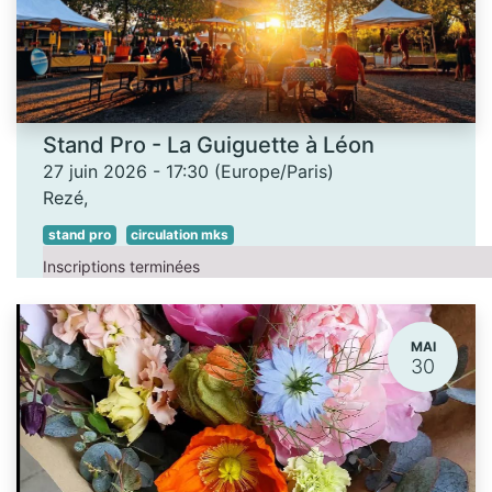
Stand Pro - La Guiguette à Léon
27 juin 2026
-
17:30
(
Europe/Paris
)
Rezé
,
stand pro
circulation mks
Inscriptions terminées
MAI
30