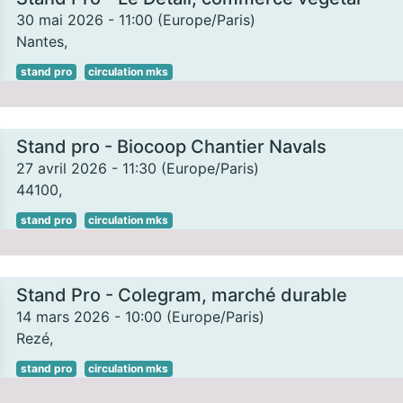
30 mai 2026
-
11:00
(
Europe/Paris
)
Nantes
,
stand pro
circulation mks
Stand pro - Biocoop Chantier Navals
27 avril 2026
-
11:30
(
Europe/Paris
)
44100
,
stand pro
circulation mks
Stand Pro - Colegram, marché durable
14 mars 2026
-
10:00
(
Europe/Paris
)
Rezé
,
stand pro
circulation mks