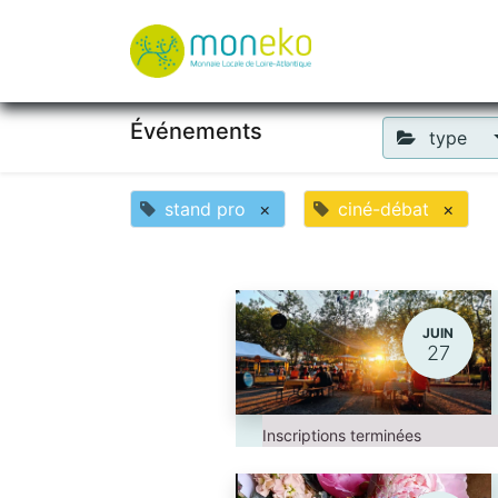
À propos
Où u
Événements
type
stand pro
×
ciné-débat
×
JUIN
27
Inscriptions terminées