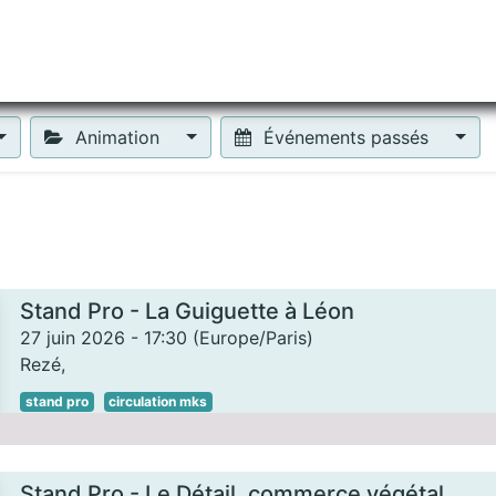
tiliser Moneko ?
Se lancer !
Actus
Contact
Fa
Animation
Événements passés
Stand Pro - La Guiguette à Léon
27 juin 2026
-
17:30
(
Europe/Paris
)
Rezé
,
stand pro
circulation mks
Stand Pro - Le Détail, commerce végétal