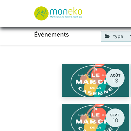
À propos
Où u
Événements
type
AOÛT
13
SEPT.
10