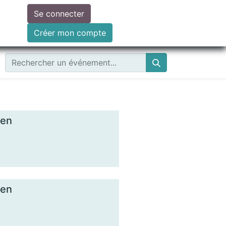
Se connecter
ire un don
Créer mon compte
ien
ien