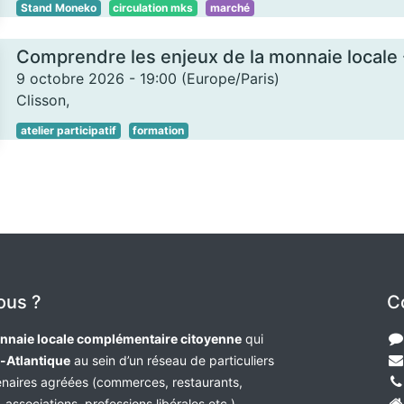
Stand Moneko
circulation mks
marché
9 octobre 2026
-
19:00
(
Europe/Paris
)
Clisson
,
atelier participatif
formation
ous ?
C
nnaie locale complémentaire citoyenne
qui
e-Atlantique
au sein d’un réseau de particuliers
tenaires agréées (commerces, restaurants,
 associations, professions libérales etc.),