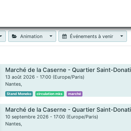
tiliser Moneko ?
Se lancer !
Actus
Contact
Fa
Animation
Événements à venir
Marché de la Caserne - Quartier Saint-Donat
13 août 2026
-
17:00
(
Europe/Paris
)
Nantes
,
Stand Moneko
circulation mks
marché
Marché de la Caserne - Quartier Saint-Donat
10 septembre 2026
-
17:00
(
Europe/Paris
)
Nantes
,