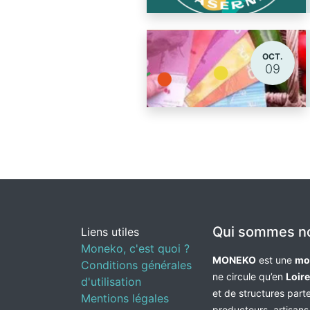
OCT.
09
Qui sommes n
Liens utiles
Moneko, c'est quoi ?
MONEKO
est une
mo
Conditions générales
ne circule qu’en
Loir
d'utilisation
et de structures par
Mentions légales
producteurs, artisans,