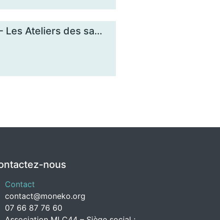
Comprendre les enjeux de la monnaie locale - Les Ateliers des savoirs
ontactez-nous
Contact
contact@moneko.org
07 66 87 76 60
Association MLC44 – Siège social :