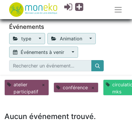
Événements
type
Animation
Événements à venir
atelier
×
circulati
conférence
×
participatif
mks
Aucun événement trouvé.