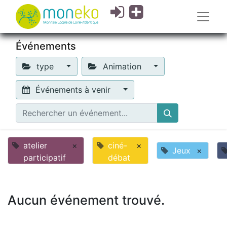
Événements
type
Animation
Événements à venir
atelier
×
ciné-
×
Jeux
×
participatif
débat
Aucun événement trouvé.