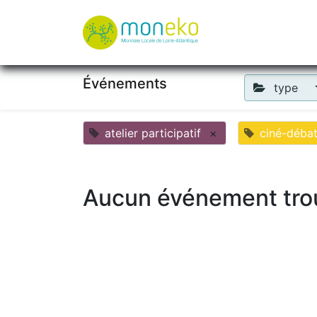
À propos
Où u
Événements
type
atelier participatif
×
ciné-déba
Aucun événement tro