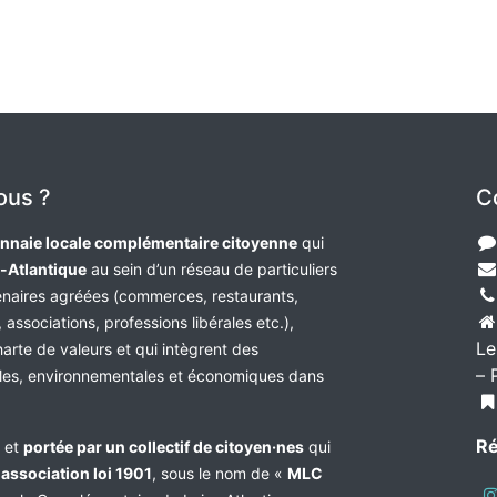
ous ?
C
nnaie locale complémentaire citoyenne
qui
e-Atlantique
au sein d’un réseau de particuliers
tenaires agréées (commerces, restaurants,
 associations, professions libérales etc.),
Le
harte de valeurs et qui intègrent des
– 
les, environnementales et économiques dans
Ré
e et
portée par un collectif de citoyen·nes
qui
n
association loi 1901
, sous le nom de «
MLC