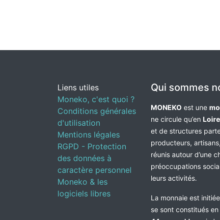
Qui sommes n
Liens utiles
Moneko, c'est quoi ?
MONEKO
est une
mo
Conditions générales
ne circule qu’en
Loir
d'utilisation
et de structures par
Mentions légales
producteurs, artisans,
RGPD - Protection
réunis autour d’une c
des données à
préoccupations socia
caractère personnel
leurs activités.
Moneko & les
logiciels libres
La monnaie est initié
se sont constitués e