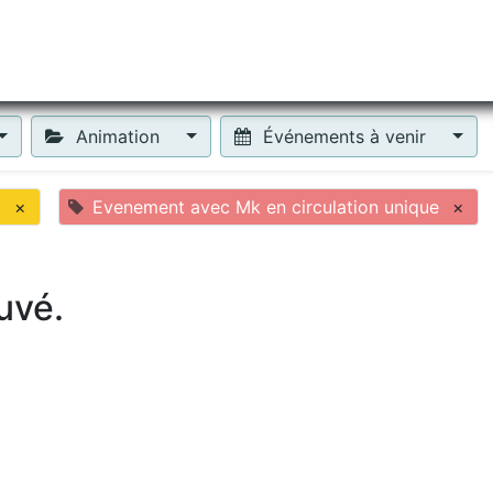
tiliser Moneko ?
Se lancer !
Actus
Contact
Fa
Animation
Événements à venir
t
×
Evenement avec Mk en circulation unique
×
uvé.