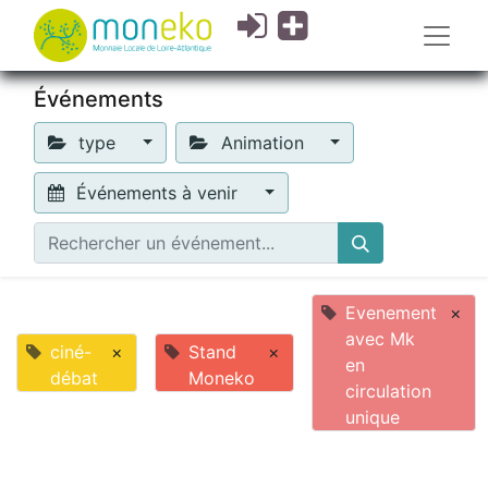
Événements
type
Animation
Événements à venir
Evenement
×
avec Mk
ciné-
×
Stand
×
en
débat
Moneko
circulation
unique