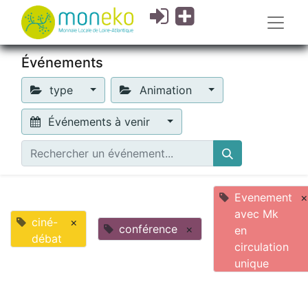
Événements
type
Animation
Événements à venir
Evenement
×
avec Mk
ciné-
×
conférence
×
en
débat
circulation
unique