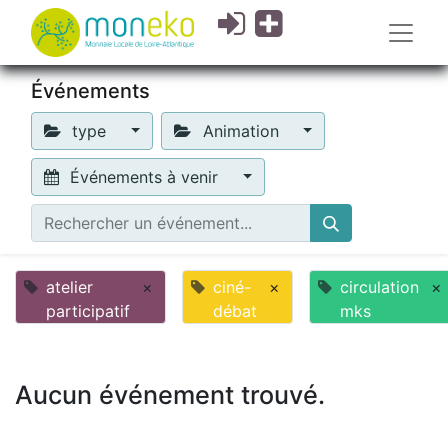
Événements
type
Animation
Événements à venir
atelier
×
ciné-
×
circulation
×
participatif
débat
mks
Aucun événement trouvé.