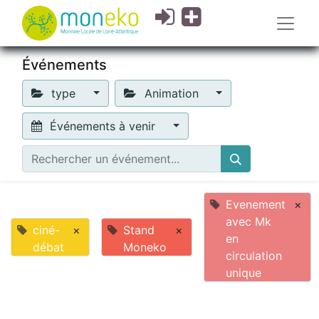
Événements
type
Animation
Événements à venir
Evenement
×
avec Mk
ciné-
×
Stand
×
en
débat
Moneko
circulation
unique